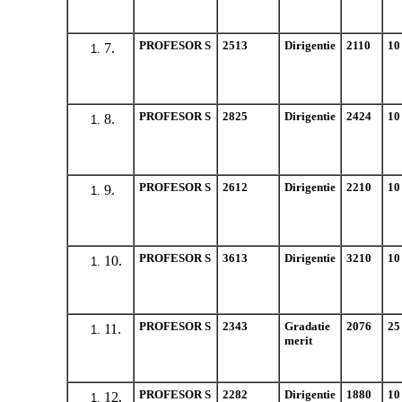
PROFESOR S
2513
Dirigentie
2110
10
7.
PROFESOR S
2825
Dirigentie
2424
10
8.
PROFESOR S
2612
Dirigentie
2210
10
9.
PROFESOR S
3613
Dirigentie
3210
10
10.
PROFESOR S
2343
Gradatie
2076
25
11.
merit
PROFESOR S
2282
Dirigentie
1880
10
12.