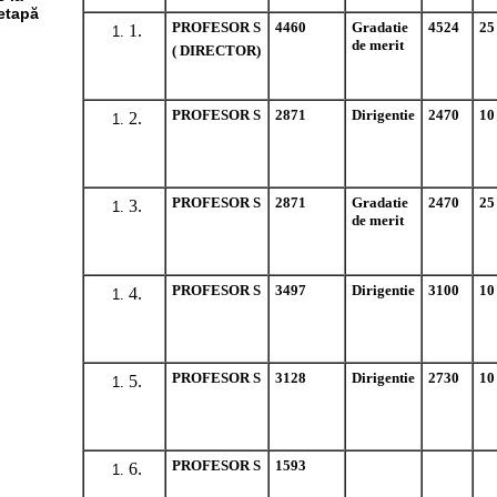
etapă
PROFESOR S
4460
Gradatie
4524
25
1.
de merit
( DIRECTOR)
PROFESOR S
2871
Dirigentie
2470
10
2.
PROFESOR S
2871
Gradatie
2470
25
3.
de merit
PROFESOR S
3497
Dirigentie
3100
10
4.
PROFESOR S
3128
Dirigentie
2730
10
5.
PROFESOR S
1593
6.