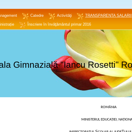
nagement
Catedre
Activităţi
TRANSPARENTA SALARII
nistrație
Înscriere în învăţământul primar 2016
la Gimnazială "Iancu Rosetti" Ro
ROMÂNIA
MINISTERUL EDUCAŢIEI, NAȚION
Ș
Ț
INSPECTORATUL
COLAR AL JUDE
ULUI