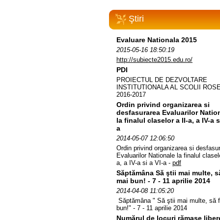
Ştiri
Evaluare Nationala 2015
2015-05-16 18:50:19
http://subiecte2015.edu.ro/
PDI
PROIECTUL DE DEZVOLTARE
INSTITUTIONALA AL SCOLII ROSE
2016-2017
Ordin privind organizarea si
desfasurarea Evaluarilor Natio
la finalul claselor a II-a, a IV-a s
a
2014-05-07 12:06:50
Ordin privind organizarea si desfasu
Evaluarilor Nationale la finalul claselo
a, a IV-a si a VI-a -
pdf
Săptămâna Să ştii mai multe, să
mai bun! - 7 - 11 aprilie 2014
2014-04-08 11:05:20
Săptămâna " Să ştii mai multe, să f
bun!" - 7 - 11 aprilie 2014
Numărul de locuri rămase liber