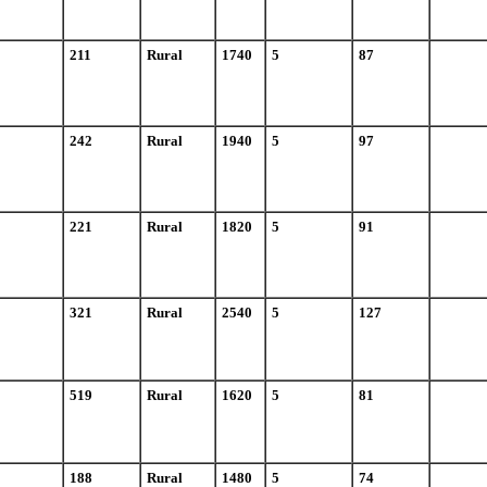
211
Rural
1740
5
87
242
Rural
1940
5
97
221
Rural
1820
5
91
321
Rural
2540
5
127
519
Rural
1620
5
81
188
Rural
1480
5
74