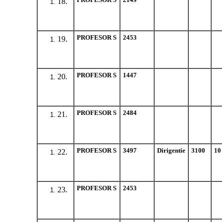
18.
PROFESOR S
2453
19.
PROFESOR S
1447
20.
PROFESOR S
2484
21.
PROFESOR S
3497
Dirigentie
3100
10
22.
PROFESOR S
2453
23.